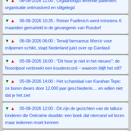
▼
▲
06-08-2026 12:00 : Orgaanoogst levende patiënten:
organisatie ontmaskerd en stilgelegd
▼
▲
06-08-2026 10:35 : Reiner Fuellmich werd minstens 6
maanden gemarteld in de gevangenis van Rosdorf
▼
▲
06-08-2026 06:00 : Terwijl farmareus Merck voor
miljoenen schikt, stapt Nederland juist over op Gardasil
▼
▲
05-08-2026 16:00 : “Dit hoor je niet in het nieuws”: de
Noordpool verbreekt een kouderecord – waarom blijft het stil?
▼
▲
05-08-2026 14:00 : Het schandaal van Karahan Tepe:
ze boren dwars door 12.000 jaar geschiedenis… en willen niet
dat je het ziet
▼
▲
05-08-2026 12:00 : Dit zijn de gezichten van de talloze
kinderen die Oekraïne doodde: een boek dat niemand wil lezen
maar iedereen moet kennen