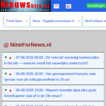
Instellingen
Portal Base
×
News - Dagelijksestandaard.nl
×
NineForNews.n
@ NineForNews.nl
▼
▲
07-08-2026 06:00 : Dit ‘onkruid’ vernietigt kankercellen
in het lab — waarom wordt het nauwelijks onderzocht?
▼
▲
06-08-2026 16:00 : Van gerespecteerd huisarts naar
‘gevaar voor de volksgezondheid’ in 24 uur
▼
▲
06-08-2026 14:00 : Waarom brandde bijna elke grote
Amerikaanse stad af in de 19e eeuw?