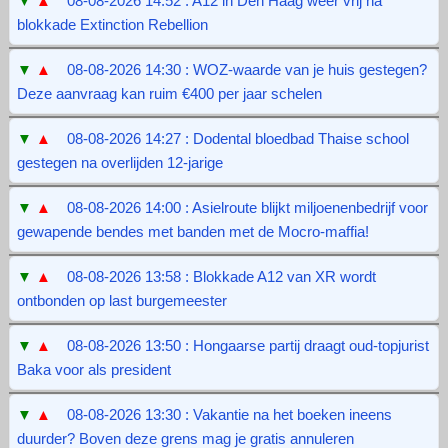
▼
▲
08-08-2026 14:52 : A12 in Den Haag weer vrij na
blokkade Extinction Rebellion
▼
▲
08-08-2026 14:30 : WOZ-waarde van je huis gestegen?
Deze aanvraag kan ruim €400 per jaar schelen
▼
▲
08-08-2026 14:27 : Dodental bloedbad Thaise school
gestegen na overlijden 12-jarige
▼
▲
08-08-2026 14:00 : Asielroute blijkt miljoenenbedrijf voor
gewapende bendes met banden met de Mocro-maffia!
▼
▲
08-08-2026 13:58 : Blokkade A12 van XR wordt
ontbonden op last burgemeester
▼
▲
08-08-2026 13:50 : Hongaarse partij draagt oud-topjurist
Baka voor als president
▼
▲
08-08-2026 13:30 : Vakantie na het boeken ineens
duurder? Boven deze grens mag je gratis annuleren