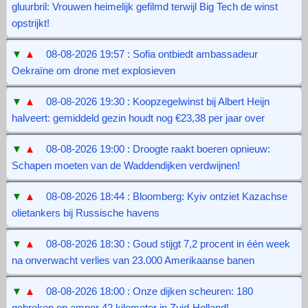
gluurbril: Vrouwen heimelijk gefilmd terwijl Big Tech de winst
opstrijkt!
▼
▲
08-08-2026 19:57 : Sofia ontbiedt ambassadeur
Oekraïne om drone met explosieven
▼
▲
08-08-2026 19:30 : Koopzegelwinst bij Albert Heijn
halveert: gemiddeld gezin houdt nog €23,38 per jaar over
▼
▲
08-08-2026 19:00 : Droogte raakt boeren opnieuw:
Schapen moeten van de Waddendijken verdwijnen!
▼
▲
08-08-2026 18:44 : Bloomberg: Kyiv ontziet Kazachse
olietankers bij Russische havens
▼
▲
08-08-2026 18:30 : Goud stijgt 7,2 procent in één week
na onverwacht verlies van 23.000 Amerikaanse banen
▼
▲
08-08-2026 18:00 : Onze dijken scheuren: 180
gebreken op amper 42 kilometer in Zuid-Holland!