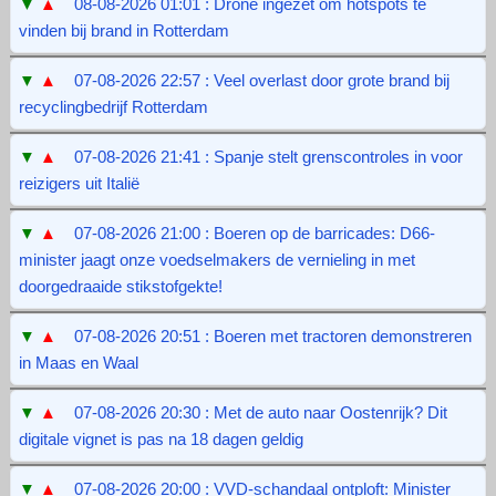
▼
▲
08-08-2026 01:01 : Drone ingezet om hotspots te
vinden bij brand in Rotterdam
▼
▲
07-08-2026 22:57 : Veel overlast door grote brand bij
recyclingbedrijf Rotterdam
▼
▲
07-08-2026 21:41 : Spanje stelt grenscontroles in voor
reizigers uit Italië
▼
▲
07-08-2026 21:00 : Boeren op de barricades: D66-
minister jaagt onze voedselmakers de vernieling in met
doorgedraaide stikstofgekte!
▼
▲
07-08-2026 20:51 : Boeren met tractoren demonstreren
in Maas en Waal
▼
▲
07-08-2026 20:30 : Met de auto naar Oostenrijk? Dit
digitale vignet is pas na 18 dagen geldig
▼
▲
07-08-2026 20:00 : VVD-schandaal ontploft: Minister