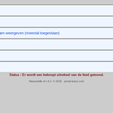
gen weergeven (meestal toegestaan)
Status : Er wordt een beknopt uitreksel van de feed getoond.
Nieuwsblik.nl v.4.2 © 2026
portal-base.com