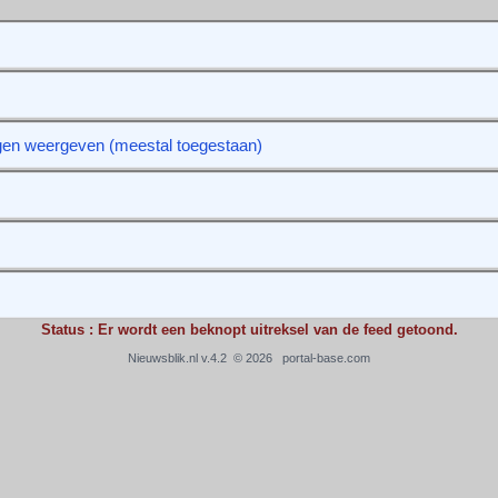
gen weergeven (meestal toegestaan)
Status : Er wordt een beknopt uitreksel van de feed getoond.
Nieuwsblik.nl v.4.2 © 2026
portal-base.com